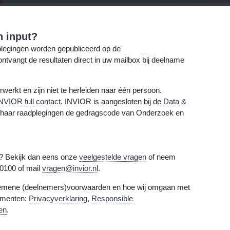
n input?
dplegingen worden gepubliceerd op de
ontvangt de resultaten direct in uw mailbox bij deelname
werkt en zijn niet te herleiden naar één persoon.
NVIOR full contact
. INVIOR is aangesloten bij de
Data &
al haar raadplegingen de gedragscode van Onderzoek en
n? Bekijk dan eens onze
veelgestelde vragen
of neem
 0100 of mail
vragen@invior.nl
.
lgemene (deelnemers)voorwaarden en hoe wij omgaan met
umenten:
Privacyverklaring
,
Responsible
en
.