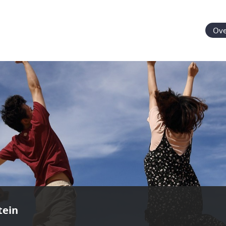
Ove
tein