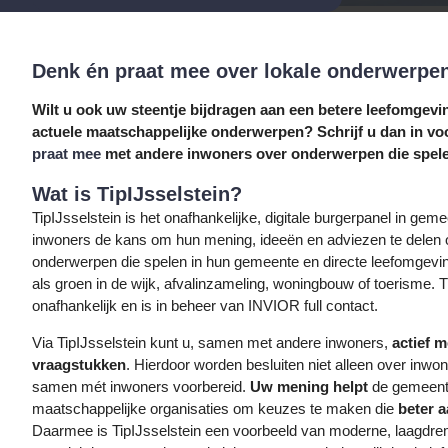
Denk én praat mee over lokale onderwerpe
Wilt u ook uw steentje bijdragen aan een betere leefomgev
actuele maatschappelijke onderwerpen? Schrijf u dan in voo
praat mee
met andere inwoners over onderwerpen die spelen
Wat is TipIJsselstein?
TipIJsselstein is het onafhankelijke, digitale burgerpanel in geme
inwoners de kans om hun mening, ideeën en adviezen te delen 
onderwerpen die spelen in hun gemeente en directe leefomgevin
als groen in de wijk, afvalinzameling, woningbouw of toerisme. T
onafhankelijk en is in beheer van INVIOR full contact.
Via TipIJsselstein kunt u, samen met andere inwoners,
actief 
vraagstukken
. Hierdoor worden besluiten niet alleen over inw
samen mét inwoners voorbereid.
Uw mening helpt
de gemeent
maatschappelijke organisaties om keuzes te maken die
beter a
Daarmee is TipIJsselstein een voorbeeld van moderne, laagdremp