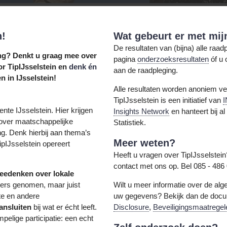
n!
Wat gebeurt er met mij
De resultaten van (bijna) alle raa
ing? Denkt u graag mee over
pagina
onderzoeksresultaten
óf u 
r TipIJsselstein en
denk én
aan de raadpleging.
 in IJsselstein!
Alle resultaten worden anoniem ver
TipIJsselstein is een initiatief van
I
ente IJsselstein. Hier krijgen
Insights Network
en hanteert bij 
over maatschappelijke
Statistiek.
g. Denk hierbij aan thema’s
Meer weten?
ipIJsselstein opereert
Heeft u vragen over TipIJsselstei
contact met ons op. Bel 085 - 486
meedenken over lokale
oners genomen, maar juist
Wilt u meer informatie over de a
e en andere
uw gegevens? Bekijk dan de doc
ansluiten
bij wat er écht leeft.
Disclosure
,
Beveiligingsmaatregel
elige participatie: een echt