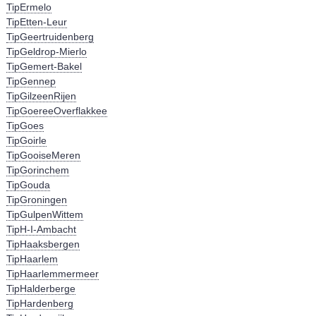
TipErmelo
TipEtten-Leur
TipGeertruidenberg
TipGeldrop-Mierlo
TipGemert-Bakel
TipGennep
TipGilzeenRijen
TipGoereeOverflakkee
TipGoes
TipGoirle
TipGooiseMeren
TipGorinchem
TipGouda
TipGroningen
TipGulpenWittem
TipH-I-Ambacht
TipHaaksbergen
TipHaarlem
TipHaarlemmermeer
TipHalderberge
TipHardenberg