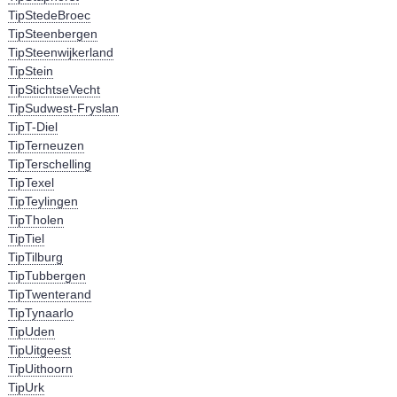
TipStedeBroec
TipSteenbergen
TipSteenwijkerland
TipStein
TipStichtseVecht
TipSudwest-Fryslan
TipT-Diel
TipTerneuzen
TipTerschelling
TipTexel
TipTeylingen
TipTholen
TipTiel
TipTilburg
TipTubbergen
TipTwenterand
TipTynaarlo
TipUden
TipUitgeest
TipUithoorn
TipUrk