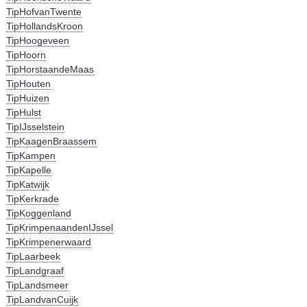
TipHofvanTwente
TipHollandsKroon
TipHoogeveen
TipHoorn
TipHorstaandeMaas
TipHouten
TipHuizen
TipHulst
TipIJsselstein
TipKaagenBraassem
TipKampen
TipKapelle
TipKatwijk
TipKerkrade
TipKoggenland
TipKrimpenaandenIJssel
TipKrimpenerwaard
TipLaarbeek
TipLandgraaf
TipLandsmeer
TipLandvanCuijk