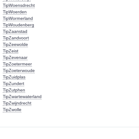
TipWoensdrecht
TipWoerden
TipWormerland
TipWoudenberg
TipZaanstad
TipZandvoort
TipZeewolde
TipZeist
TipZevenaar
TipZoetermeer
TipZoeterwoude
TipZuidplas
TipZundert
TipZutphen
TipZwartewaterland
TipZwijndrecht
TipZwolle