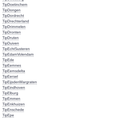
TipDoetinchem
TipDongen
TipDordrecht
TipDrechterland
TipDrimmelen
TipDronten
TipDruten
TipDuiven
TipEchtSusteren
TipEdamVolendam
TipEde
TipEemnes
TipEemsdelta
TipEersel
TipEijsdenMargraten
TipEindhoven
TipElburg
TipEmmen
TipEnkhuizen
TipEnschede
TipEpe