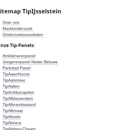
itemap TipIJsselstein
Over ons
Marktonderzoek
Onderzoeksresultaten
nze Tip-Panels:
Ambtenarenpanel
Jongerenpanel Neder-Betuwe
Parkstad Panel
TipAaenHunze
TipAalsmeer
TipAalten
TipAchtkarspelen
TipAlblasserdam
TipAlbrandswaard
TipAlkmaar
TipAlmelo
TipAlmere
TipAlphen-Chaam