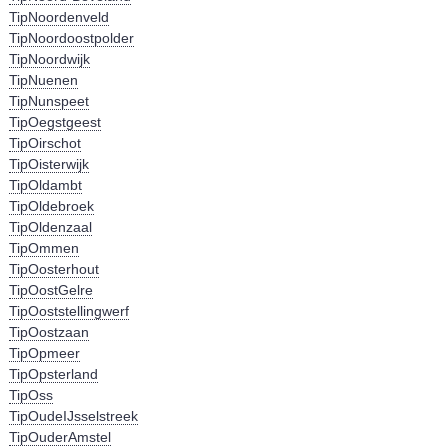
TipNoordenveld
TipNoordoostpolder
TipNoordwijk
TipNuenen
TipNunspeet
TipOegstgeest
TipOirschot
TipOisterwijk
TipOldambt
TipOldebroek
TipOldenzaal
TipOmmen
TipOosterhout
TipOostGelre
TipOoststellingwerf
TipOostzaan
TipOpmeer
TipOpsterland
TipOss
TipOudeIJsselstreek
TipOuderAmstel