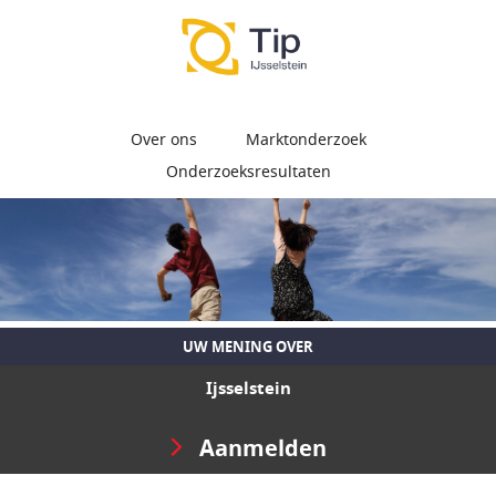
Over ons
Marktonderzoek
Onderzoeksresultaten
UW MENING OVER
Ijsselstein
Aanmelden