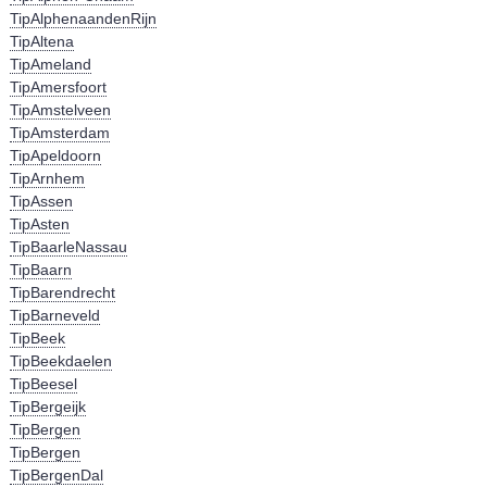
TipAlphenaandenRijn
TipAltena
TipAmeland
TipAmersfoort
TipAmstelveen
TipAmsterdam
TipApeldoorn
TipArnhem
TipAssen
TipAsten
TipBaarleNassau
TipBaarn
TipBarendrecht
TipBarneveld
TipBeek
TipBeekdaelen
TipBeesel
TipBergeijk
TipBergen
TipBergen
TipBergenDal