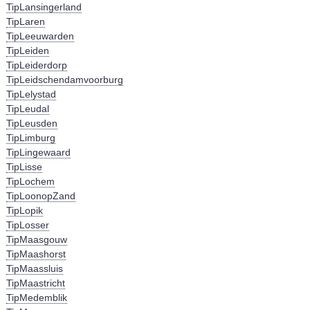
TipLansingerland
TipLaren
TipLeeuwarden
TipLeiden
TipLeiderdorp
TipLeidschendamvoorburg
TipLelystad
TipLeudal
TipLeusden
TipLimburg
TipLingewaard
TipLisse
TipLochem
TipLoonopZand
TipLopik
TipLosser
TipMaasgouw
TipMaashorst
TipMaassluis
TipMaastricht
TipMedemblik