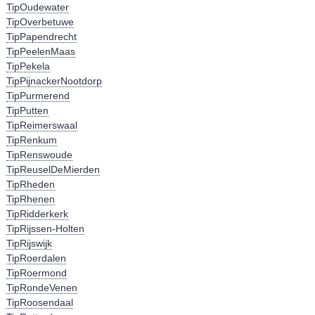
TipOudewater
TipOverbetuwe
TipPapendrecht
TipPeelenMaas
TipPekela
TipPijnackerNootdorp
TipPurmerend
TipPutten
TipReimerswaal
TipRenkum
TipRenswoude
TipReuselDeMierden
TipRheden
TipRhenen
TipRidderkerk
TipRijssen-Holten
TipRijswijk
TipRoerdalen
TipRoermond
TipRondeVenen
TipRoosendaal